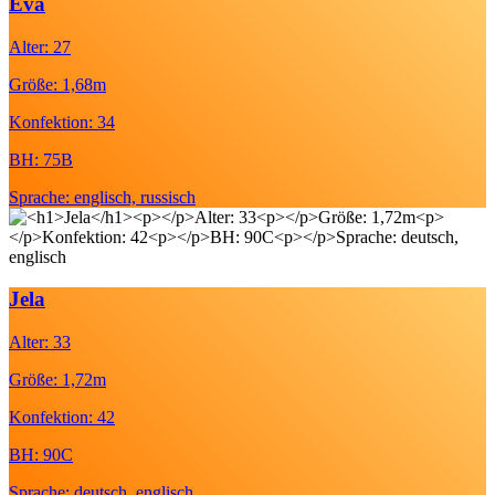
Eva
Alter: 27
Größe: 1,68m
Konfektion: 34
BH: 75B
Sprache: englisch, russisch
Jela
Alter: 33
Größe: 1,72m
Konfektion: 42
BH: 90C
Sprache: deutsch, englisch