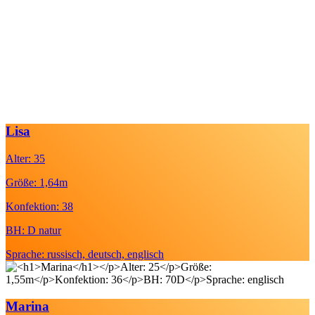
Lisa
Alter: 35
Größe: 1,64m
Konfektion: 38
BH: D natur
Sprache: russisch, deutsch, englisch
Marina