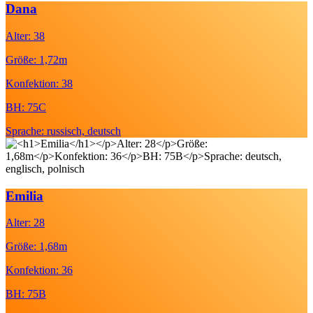
Dana
Alter: 38
Größe: 1,72m
Konfektion: 38
BH: 75C
Sprache: russisch, deutsch
Emilia
Alter: 28
Größe: 1,68m
Konfektion: 36
BH: 75B