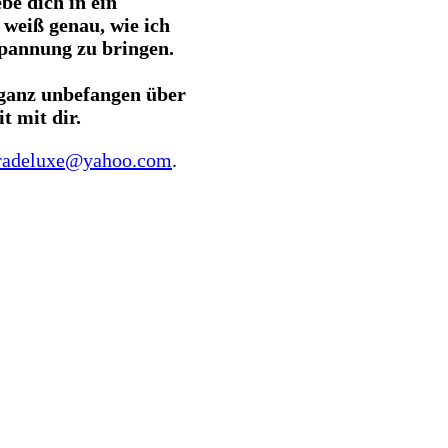
be dich in ein
 weiß genau, wie ich
spannung zu bringen.
h ganz unbefangen über
t mit dir.
tradeluxe@yahoo.com
.