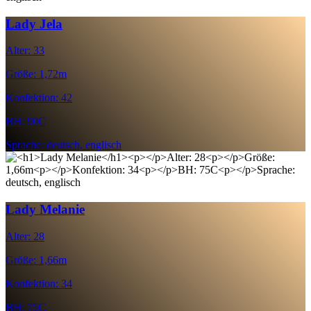
Lady Jela
Alter: 33
Größe: 1,72m
Konfektion: 42
BH: 90C
Sprache: deutsch, englisch
Lady Melanie
Alter: 28
Größe: 1,66m
Konfektion: 34
BH: 75C